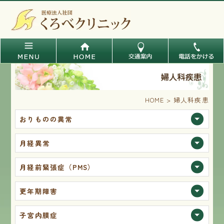
HOME
>
婦人科疾患
おりものの異常
月経異常
月経前緊張症（PMS）
更年期障害
子宮内膜症