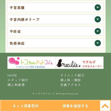
子宮筋腫
子宮内膜ポリープ
不妊症
性感染症
HOME
クリニック紹介
スタッフ紹介
婦人科・検診
婦人科疾患
交通アクセス
© くろべクリニック All Rights Reserved.
ネット順番受付
順番を確認する